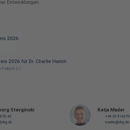
cher Entwicklungen.
eis 2026
eis 2026 für Dr. Charlie Hamm
 Fiebich (r.)
eorg Stavginski
Katja Mader
6070-43
+49 30 916070
@drg.de
mader@drg.de