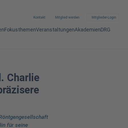
Kontakt
Mitglied werden
Mitglieder-Login
en
Fokusthemen
Veranstaltungen
Akademien
DRG
. Charlie
räzisere
 Röntgengesellschaft
in für seine