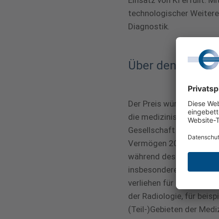
Einsatz von KI erfüllt. 
technologischer Weitere
Diagnostik.
Über den Walter-
Der Preis würdigt die wi
die medizinische Radiol
Gesellschaft für Medizi
Vermögen 2003 durch eine
während des Deutschen R
insbesondere die Gemeins
verliehen für herausrage
der Radiologie, für beis
(Teil-)Gebieten der Medi