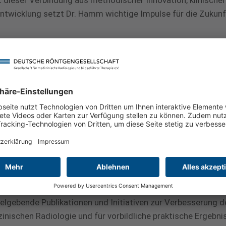
Mit dieser Verbindung aus methodischer Innovation, klinische
ntwicklung setzt Dr. Hamm wichtige Impulse für die Zukunf
Friedrich-Preis
ssenschaftlichen Leistungen und das prägende Wirken von Pr
ogie und Strahlentherapie. Das Stiftungsvermögen des Pre
nische Radiologie der ehemaligen DDR und wurde 1992 der D
 Zustiftung erhöhte. Der Preis ist mit 2.500 Euro dotiert u
öntgenkongresses verliehen. Der Walter-Friedrich-Preis be
amkeit von Physik, Technik, Biologie und Medizinischer Rad
nde wissenschaftliche Arbeiten (incl. Habilitationsarbeite
pielgebende Publikationen und Initiativen zur Verbesserung de
zinischen Radiologie und für vorbildliche praktische Ergebni