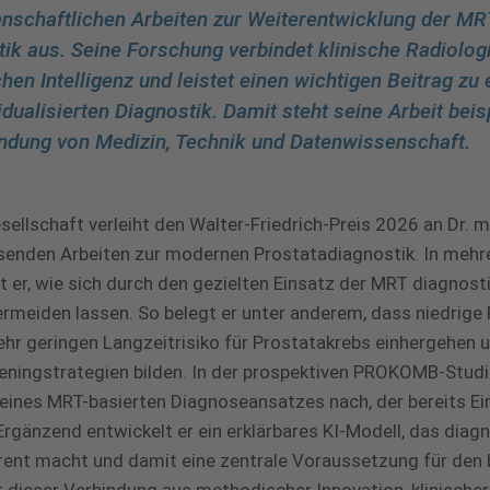
schaftlichen Arbeiten zur Weiterentwicklung der MR
ik aus. Seine Forschung verbindet klinische Radiologi
en Intelligenz und leistet einen wichtigen Beitrag zu 
idualisierten Diagnostik. Damit steht seine Arbeit beisp
bindung von Medizin, Technik und Datenwissenschaft.
llschaft verleiht den Walter-Friedrich-Preis 2026 an Dr. m
enden Arbeiten zur modernen Prostatadiagnostik. In mehr
gt er, wie sich durch den gezielten Einsatz der MRT diagnos
ermeiden lassen. So belegt er unter anderem, dass niedrige
ehr geringen Langzeitrisiko für Prostatakrebs einhergehen 
eeningstrategien bilden. In der prospektiven PROKOMB-Stud
eines MRT-basierten Diagnoseansatzes nach, der bereits Ein
 Ergänzend entwickelt er ein erklärbares KI-Modell, das diag
ent macht und damit eine zentrale Voraussetzung für den b