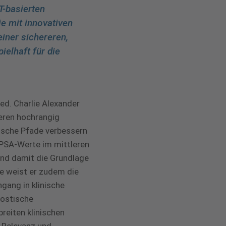
T-basierten
e mit innovativen
einer sichereren,
ielhaft für die
ed. Charlie Alexander
eren hochrangig
tische Pfade verbessern
 PSA-Werte im mittleren
und damit die Grundlage
ie weist er zudem die
gang in klinische
nostische
reiten klinischen