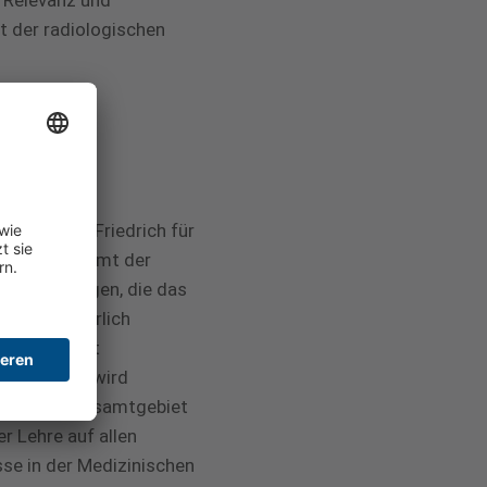
r Relevanz und
t der radiologischen
of. Walter Friedrich für
ises entstammt der
RG übertragen, die das
nd wird jährlich
rücksichtigt
iologie. Er wird
n) auf dem Gesamtgebiet
r Lehre auf allen
sse in der Medizinischen