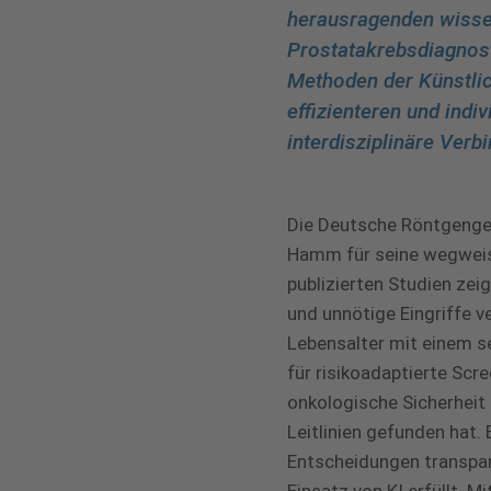
herausragenden wissen
Prostatakrebsdiagnost
Methoden der Künstlich
effizienteren und indiv
interdisziplinäre Ver
Die Deutsche Röntgengese
Hamm für seine wegweis
publizierten Studien zei
und unnötige Eingriffe v
Lebensalter mit einem s
für risikoadaptierte Scr
onkologische Sicherheit 
Leitlinien gefunden hat.
Entscheidungen transpar